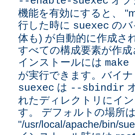
オプシ
--enable-suexec
機能を有効にすると、 "m
行した時に
のバイ
suexec
体も) が自動的に作成さ
すべての構成要素が作成
インストールには
make 
が実行できます。バイナ
は
suexec
--sbindir
れたディレクトリにイン
す。 デフォルトの場所
"/usr/local/apache/bin/