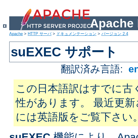
Apach
Apache
>
HTTP サーバ
>
ドキュメンテーション
>
バージョン 2.4
suEXEC サポート
翻訳済み言語:
e
この日本語訳はすでに古
性があります。 最近更
には英語版をご覧下さい
suEXEC
機能により、Apac