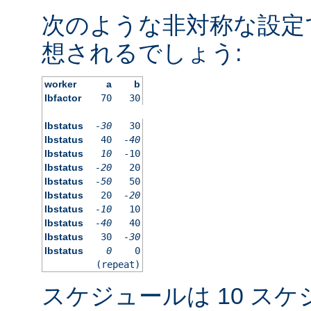
次のような非対称な設定
想されるでしょう:
worker
a
b
lbfactor
70
30
lbstatus
-30
30
lbstatus
40
-40
lbstatus
10
-10
lbstatus
-20
20
lbstatus
-50
50
lbstatus
20
-20
lbstatus
-10
10
lbstatus
-40
40
lbstatus
30
-30
lbstatus
0
0
(repeat)
スケジュールは 10 ス