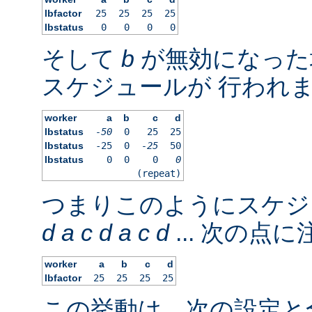
lbfactor
25
25
25
25
lbstatus
0
0
0
0
そして
b
が無効になった
スケジュールが 行われ
worker
a
b
c
d
lbstatus
-50
0
25
25
lbstatus
-25
0
-25
50
lbstatus
0
0
0
0
(repeat)
つまりこのようにスケジ
d
a
c
d
a
c
d
... 次の点
worker
a
b
c
d
lbfactor
25
25
25
25
この挙動は、次の設定と