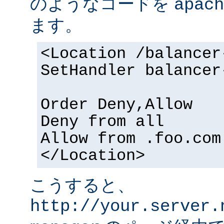
のようなコードを
apach
ます。
<Location /balancer
SetHandler balancer
Order Deny,Allow
Deny from all
Allow from .foo.com
</Location>
こうすると、
http://your.server.