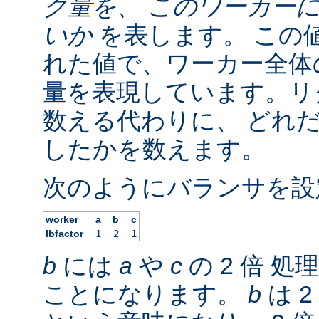
ク量を、 このワーカー
いか
を表します。 この
れた値で、ワーカー全体の
量を表現しています。リ
数える代わりに、 どれ
したかを数えます。
次のようにバランサを設
worker
a
b
c
lbfactor
1
2
1
b
には
a
や
c
の 2 倍 
ことになります。
b
は 2