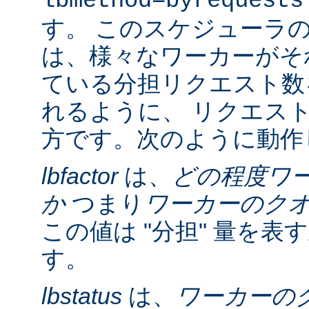
lbmethod=byrequests
す。 このスケジューラ
は、様々なワーカーがそ
ている分担リクエスト数
れるように、 リクエス
方です。次のように動作
lbfactor
は、
どの程度ワ
か
つまり
ワーカーのク
この値は "分担" 量を
す。
lbstatus
は、
ワーカーの